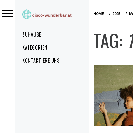
Skip
to
HOME
2025
M
content
DISCO-
DISCO-WUNDERBAR.AT – TANZEN BIS
TAG:
WUNDERBAR.AT
ZUM MORGENGRAUEN!
Primary
ZUHAUSE
Menu
KATEGORIEN
KONTAKTIERE UNS