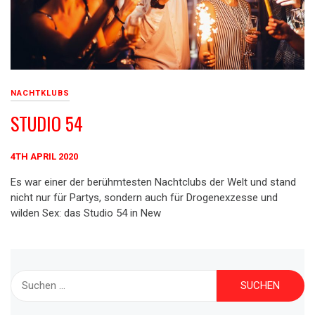
NACHTKLUBS
STUDIO 54
4TH APRIL 2020
Es war einer der berühmtesten Nachtclubs der Welt und stand
nicht nur für Partys, sondern auch für Drogenexzesse und
wilden Sex: das Studio 54 in New
Suche
nach: