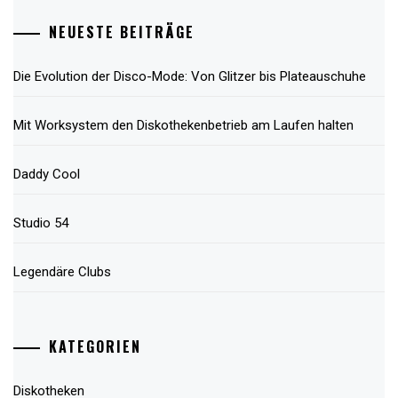
NEUESTE BEITRÄGE
Die Evolution der Disco-Mode: Von Glitzer bis Plateauschuhe
Mit Worksystem den Diskothekenbetrieb am Laufen halten
Daddy Cool
Studio 54
Legendäre Clubs
KATEGORIEN
Diskotheken