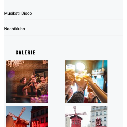
Musikstil Disco
Nachtklubs
GALERIE