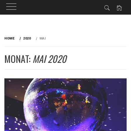
Skip
to
HOME
2020
MAI
content
MONAT:
MAI 2020